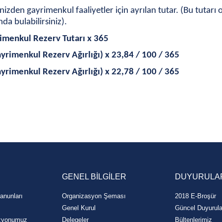
izden gayrimenkul faaliyetler için ayrılan tutar. (Bu tutarı 
a bulabilirsiniz).
imenkul Rezerv Tutarı x 365
Gayrimenkul Rezerv Ağırlığı) x 23,84 / 100 / 365
Gayrimenkul Rezerv Ağırlığı) x 22,78 / 100 / 365
GENEL BİLGİLER
DUYURULA
anunları
Organizasyon Şeması
2018 E-Broşür
Genel Kurul
Güncel Duyurula
izyonumuz
Delegeler
Bültenlerimiz