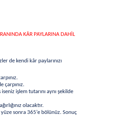
ORANINDA K
Â
R PAYLARINA DAHİL
ler de kendi kâr paylarınızı
arpınız.
le çarpınız.
seniz işlem tutarını aynı şekilde
ğırlığınız olacaktır.
e yüze sonra 365’e bölünüz. Sonuç