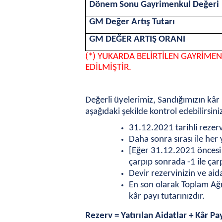
Dönem Sonu Gayrimenkul Değeri
GM Değer Artış Tutarı
GM DEĞER ARTIŞ ORANI
(*) YUKARDA BELİRTİLEN GAYRİMEN
EDİLMİŞTİR.
Değerli üyelerimiz, Sandığımızın kâr 
aşağıdaki şekilde kontrol edebilirsini
31.12.2021 tarihli rezerv
Daha sonra sırası ile her 
[Eğer 31.12.2021 öncesi S
çarpıp sonrada -1 ile çarp
Devir rezervinizin ve aida
En son olarak Toplam Ağı
kâr payı tutarınızdır.
Rezerv = Yatırılan Aidatlar + Kâr Pa