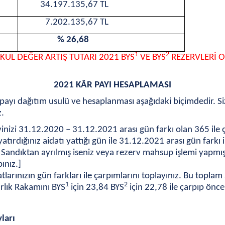
34.197.135,67 TL
7.202.135,67 TL
% 26,68
1
2
KUL DEĞER ARTIŞ TUTARI 2021 BYS
VE BYS
REZERVLERİ 
2021 K
Â
R PAYI HESAPLAMASI
payı dağıtım usulü ve hesaplanması aşağıdaki biçimdedir. Siz
z.
inizi 31.12.2020 – 31.12.2021 arası gün farkı olan 365 ile ç
yatırdığınız aidatı yattığı gün ile 31.12.2021 arası gün farkı i
andıktan ayrılmış iseniz veya rezerv mahsup işlemi yapmış i
ınız.]
tlarınızın gün farkları ile çarpımlarını toplayınız. Bu toplam a
1
2
rlık Rakamını BYS
için 23,84 BYS
için 22,78 ile çarpıp önc
yları