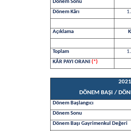
Dönem Sonu
Dönem K
â
rı
1
Açıklama
K
Toplam
1
KÂR PAYI ORANI
(*)
202
DÖNEM BAŞI / DÖN
Dönem Başlangıcı
Dönem Sonu
Dönem Başı Gayrimenkul Değeri