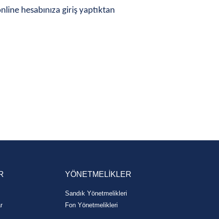
online hesabınıza giriş yaptıktan
R
YÖNETMELİKLER
Sandık Yönetmelikleri
r
Fon Yönetmelikleri