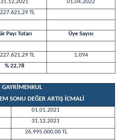
31.12.2021
01.04.2022
.227.621,29 TL
â
r Payı Tutarı
Üye Sayısı
.227.621,29 TL
1.094
% 22,78
1 GAYRİMENKUL
EM SONU DEĞER ARTIŞ İCMALİ
01.01.2021
31.12.2021
26.995.000,00 TL