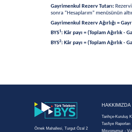
Gayrimenkul Rezerv Tutarı:
Rezervin
sonra “Hesaplarım” menüsünün altınd
Gayrimenkul Rezerv Ağırlığı = Gayr
1
BYS
: Kâr payı = (Toplam Ağırlık - 
2
BYS
: Kâr payı = (Toplam Ağırlık - 
HAKKIMIZDA
Tarihçe-Kuruluş K
Tasfiye Raporları
Örnek Mahallesi, Turgut Özal 2
Misyonumuz - V