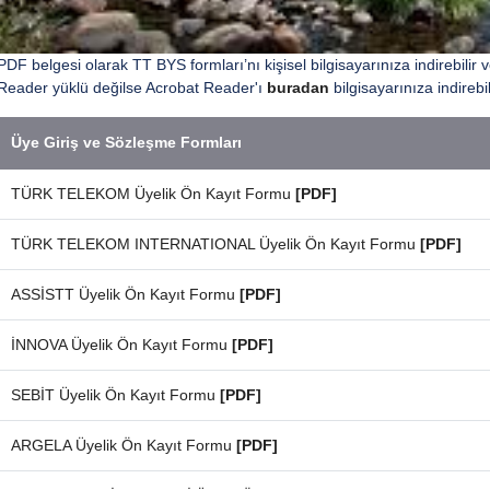
PDF belgesi olarak TT BYS formları’nı kişisel bilgisayarınıza indirebilir v
Reader yüklü değilse Acrobat Reader'ı
buradan
bilgisayarınıza indirebil
Üye Giriş ve Sözleşme Formları
TÜRK TELEKOM Üyelik Ön Kayıt Formu
[PDF]
TÜRK TELEKOM INTERNATIONAL Üyelik Ön Kayıt Formu
[PDF]
ASSİSTT Üyelik Ön Kayıt Formu
[PDF]
İNNOVA Üyelik Ön Kayıt Formu
[PDF]
SEBİT Üyelik Ön Kayıt Formu
[PDF]
ARGELA Üyelik Ön Kayıt Formu
[PDF]