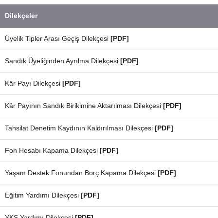
Dilekçeler
Üyelik Tipler Arası Geçiş Dilekçesi
[PDF]
Sandık Üyeliğinden Ayrılma Dilekçesi
[PDF]
Kâr Payı Dilekçesi
[PDF]
Kâr Payının Sandık Birikimine Aktarılması Dilekçesi
[PDF]
Tahsilat Denetim Kaydının Kaldırılması Dilekçesi
[PDF]
Fon Hesabı Kapama Dilekçesi
[PDF]
Yaşam Destek Fonundan Borç Kapama Dilekçesi
[PDF]
Eğitim Yardımı Dilekçesi
[PDF]
YKS Yardımı Dilekçesi
[PDF]