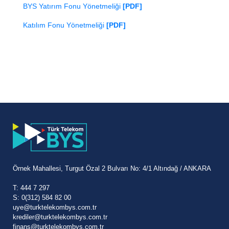
BYS Yatırım Fonu Yönetmeliği
[PDF]
Katılım Fonu Yönetmeliği
[PDF]
Örnek Mahallesi, Turgut Özal 2 Bulvarı No: 4/1 Altındağ / ANKARA
T: 444 7 297
S: 0(312) 584 82 00
uye@turktelekombys.com.tr
krediler@turktelekombys.com.tr
finans@turktelekombys.com.tr