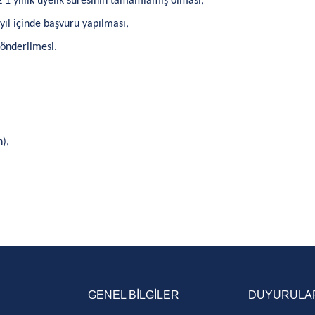
 1 yıllık üyelik süresinin tamamlamış olması,
ıl içinde başvuru yapılması,
gönderilmesi.
n),
GENEL BİLGİLER
DUYURULA