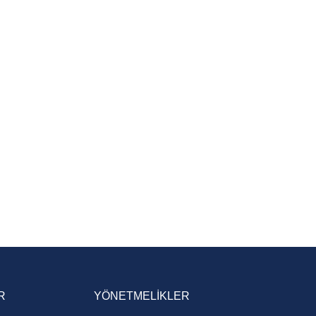
R
YÖNETMELİKLER