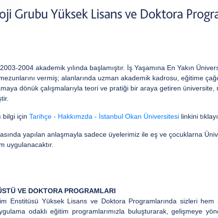
e 2003-2004 akademik yılında başlamıştır. İş Yaşamına En Yakın Ünivers
 mezunlarını vermiş; alanlarında uzman akademik kadrosu, eğitime çağdaş
maya dönük çalışmalarıyla teori ve pratiği bir araya getiren üniversite,
ir.
bilgi için
Tarihçe - Hakkımzda - İstanbul Okan Üniversitesi
linkini tıklay
rasında yapılan anlaşmayla sadece üyelerimiz ile eş ve çocuklarna Üniv
m uygulanacaktır.
SÜSTÜ VE DOKTORA PROGRAMLARI
itim Enstitüsü Yüksek Lisans ve Doktora Programlarında sizleri hem
ulama odaklı eğitim programlarımızla buluşturarak, gelişmeye yönel