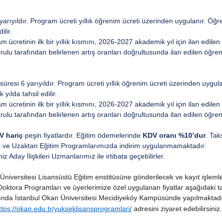
arıyıldır. Program ücreti yıllık öğrenim ücreti üzerinden uygulanır. Öğ
ilir.
 ücretinin ilk bir yıllık kısmını, 2026-2027 akademik yıl için ilan edile
urulu tarafından belirlenen artış oranları doğrultusunda ilan edilen öğre
süresi 6 yarıyıldır. Program ücreti yıllık öğrenim ücreti üzerinden uygu
yılda tahsil edilir.
 ücretinin ilk bir yıllık kısmını, 2026-2027 akademik yıl için ilan edile
urulu tarafından belirlenen artış oranları doğrultusunda ilan edilen öğre
V hariç
peşin fiyatlardır. Eğitim ödemelerinde
KDV oranı %10’dur
. Tak
oloji ve Uzaktan Eğitim Programlarımızda indirim uygulanmamaktadır.
z Aday İlişkileri Uzmanlarımız ile irtibata geçebilirler.
niversitesi Lisansüstü Eğitim enstitüsüne gönderilecek ve kayıt işlemleri
tora Programları ve üyerlerimize özel uygulanan fiyatlar aşağıdaki tabl
rasında İstanbul Okan Üniversitesi Mecidiyeköy Kampüsünde yapılmaktadı
ttps://okan.edu.tr/yukseklisansprogramlari/
adresini ziyaret edebilirsiniz.