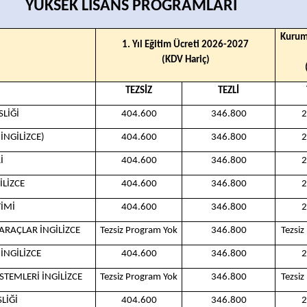
YÜKSEK LİSANS PROGRAMLARI
Kurum
1. Yıl Eğitim Ücreti 2026-2027
(KDV Hariç)
TEZSİZ
TEZLİ
LİĞİ
404.600
346.800
2
İNGİLİZCE)
404.600
346.800
2
İ
404.600
346.800
2
İLİZCE
404.600
346.800
2
İMİ
404.600
346.800
2
ARAÇLAR İNGİLİZCE
Tezsiz Program Yok
346.800
Tezsiz
İNGİLİZCE
404.600
346.800
2
STEMLERİ İNGİLİZCE
Tezsiz Program Yok
346.800
Tezsiz
LİĞİ
404.600
346.800
2