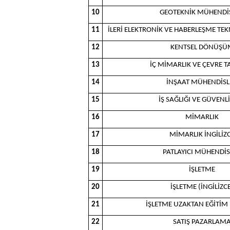
10
GEOTEKNİK MÜHENDİS
11
İLERİ ELEKTRONİK VE HABERLEŞME TEKN
12
KENTSEL DÖNÜŞÜ
13
İÇ MİMARLIK VE ÇEVRE T
14
İNŞAAT MÜHENDİSL
15
İŞ SAĞLIĞI VE GÜVENLİ
16
MİMARLIK
17
MİMARLIK İNGİLİZ
18
PATLAYICI MÜHENDİS
19
İŞLETME
20
İŞLETME (İNGİLİZC
21
İŞLETME UZAKTAN EĞİTİM 
22
SATIŞ PAZARLAM