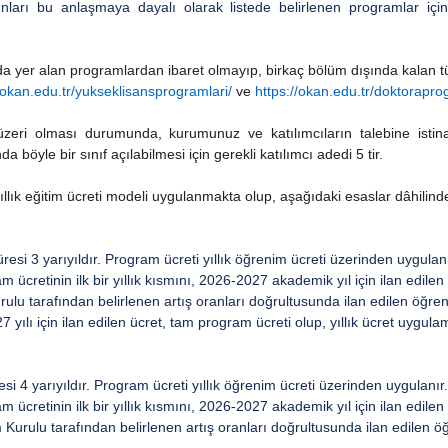
nları bu anlaşmaya dayalı olarak listede belirlenen programlar i
nda yer alan programlardan ibaret olmayıp, birkaç bölüm dışında kalan 
/okan.edu.tr/yukseklisansprogramlari/
ve
https://okan.edu.tr/doktorapro
ri olması durumunda, kurumunuz ve katılımcıların talebine istinad
böyle bir sınıf açılabilmesi için gerekli katılımcı adedi 5 tir.
llık eğitim ücreti modeli uygulanmakta olup, aşağıdaki esaslar dâhilind
esi 3 yarıyıldır. Program ücreti yıllık öğrenim ücreti üzerinden uygulanı
 ücretinin ilk bir yıllık kısmını, 2026-2027 akademik yıl için ilan edile
rulu tarafından belirlenen artış oranları doğrultusunda ilan edilen öğren
yılı için ilan edilen ücret, tam program ücreti olup, yıllık ücret uygu
si 4 yarıyıldır. Program ücreti yıllık öğrenim ücreti üzerinden uygulanır.
 ücretinin ilk bir yıllık kısmını, 2026-2027 akademik yıl için ilan edile
m Kurulu tarafından belirlenen artış oranları doğrultusunda ilan edilen ö