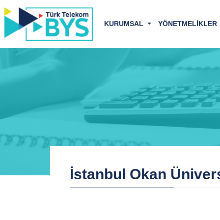
KURUMSAL
YÖNETMELİKLER
İstanbul Okan Üniver