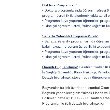
Doktora Programları:
• Doktora programlarında öğrenim süresi 6 y
program ücreti ilk iki akademik yılda tahsil ed
• Programa kayıt yaptıran öğrenciler, program
• İkinci yıl öğrenim ücreti, Yükseköğretim K
Sanatta Yeterlilik Programı-Müzik:
• Sanatta Yeterlilik programlarında öğrenim 
bakılmaksızın program ücreti ilk iki akademik 
• Programa kayıt yaptıran öğrenciler, program
• İkinci yıl öğrenim ücreti, Yükseköğretim K
Önemli Bilgilendirme:
Belirtilen fiyatlar
KD
İş Sağlığı Güvenliği, Klinik Psikoloji, Psik
Detaylı bilgi almak isteyen aday öğrencilerimi
Başvurular bu link üzerinden İstanbul Okan Ü
Başvuru yapabileceğiniz Yüksek Lisans ve Dok
Eğitimler, hafta içi 19.00-22.00 saatleri a
Programlar ile ilgili detaylı bilgi almak için,
h