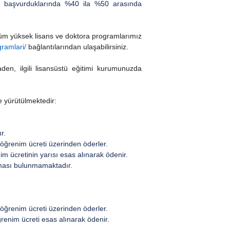
çin başvurduklarında %40 ila %50 arasında
tüm yüksek lisans ve doktora programlarımız
gramlari/
bağlantılarından ulaşabilirsiniz.
en, ilgili lisansüstü eğitimi kurumunuzda
e yürütülmektedir:
r.
n öğrenim ücreti üzerinden öderler.
im ücretinin yarısı esas alınarak ödenir.
laması bulunmamaktadır.
n öğrenim ücreti üzerinden öderler.
ğrenim ücreti esas alınarak ödenir.