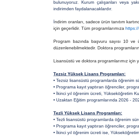
bulunuyoruz. Kurum çalışanları veya yakı
indirimden faydalanacaklardır.
İ
ndirim oranları, sadece ürün tanıtım kartı
için geçerlidir. Tüm programlarımıza
https:/
Program bazında başvuru sayısı 10 ve üze
düzenlenebilmektedir. Doktora programlarında 
Lisansüstü ve doktora programlarımız için yı
Tezsiz Yüksek Lisans Programları:
• Tezsiz lisansüstü programlarda öğrenim sür
• Programa kayıt yaptıran öğrenciler, program
• İkinci yıl öğrenim ücreti, Yükseköğretim Ku
• Uzaktan Eğitim programlarında 2026 - 2027 
Tezli Yüksek Lisans Programları:
• Tezli lisansüstü programlarda öğrenim süre
• Programa kayıt yaptıran öğrenciler, program
• İkinci yıl öğrenim ücreti ise, Yükseköğreti