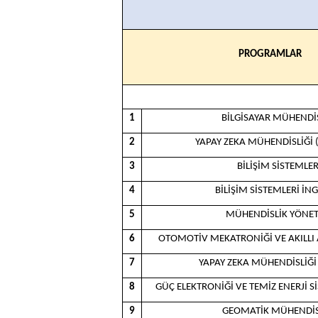
PROGRAMLAR
1
BİLGİSAYAR MÜHENDİS
2
YAPAY ZEKA MÜHENDİSLİĞİ (
3
BİLİŞİM SİSTEMLER
4
BİLİŞİM SİSTEMLERİ İNG
5
MÜHENDİSLİK YÖNET
6
OTOMOTİV MEKATRONİĞİ VE AKILLI 
7
YAPAY ZEKA MÜHENDİSLİĞİ 
8
GÜÇ ELEKTRONİĞİ VE TEMİZ ENERJİ Sİ
9
GEOMATİK MÜHENDİS