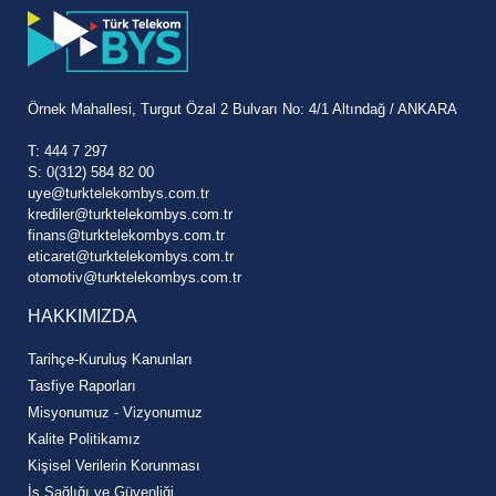
Örnek Mahallesi, Turgut Özal 2 Bulvarı No: 4/1 Altındağ / ANKARA
T: 444 7 297
S: 0(312) 584 82 00
uye@turktelekombys.com.tr
krediler@turktelekombys.com.tr
finans@turktelekombys.com.tr
eticaret@turktelekombys.com.tr
otomotiv@turktelekombys.com.tr
HAKKIMIZDA
Tarihçe-Kuruluş Kanunları
Tasfiye Raporları
Misyonumuz - Vizyonumuz
Kalite Politikamız
Kişisel Verilerin Korunması
İş Sağlığı ve Güvenliği