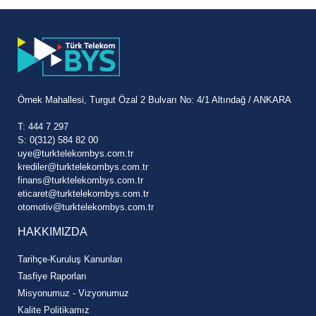
Örnek Mahallesi, Turgut Özal 2 Bulvarı No: 4/1 Altındağ / ANKARA
T: 444 7 297
S: 0(312) 584 82 00
uye@turktelekombys.com.tr
krediler@turktelekombys.com.tr
finans@turktelekombys.com.tr
eticaret@turktelekombys.com.tr
otomotiv@turktelekombys.com.tr
HAKKIMIZDA
Tarihçe-Kuruluş Kanunları
Tasfiye Raporları
Misyonumuz - Vizyonumuz
Kalite Politikamız