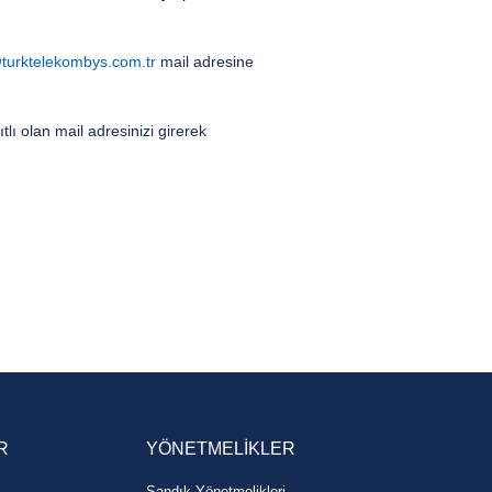
turktelekombys.com.tr
mail adresine
ı olan mail adresinizi girerek
R
YÖNETMELİKLER
Sandık Yönetmelikleri