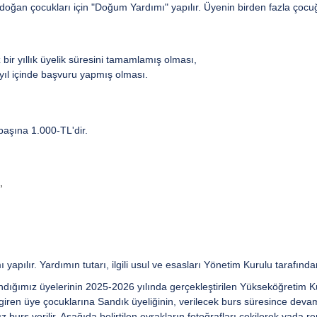
 doğan çocukları için "Doğum Yardımı" yapılır. Üyenin birden fazla çoc
bir yıllık üyelik süresini tamamlamış olması,
yıl içinde başvuru yapmış olması.
başına 1.000-TL'dir.
,
apılır. Yardımın tutarı, ilgili usul ve esasları Yönetim Kurulu tarafından
ığımız üyelerinin 2025-2026 yılında gerçekleştirilen Yükseköğretim K
giren üye çocuklarına Sandık üyeliğinin, verilecek burs süresince devamı
z burs verilir. Aşağıda belirtilen evrakların fotoğrafları çekilerek yada re