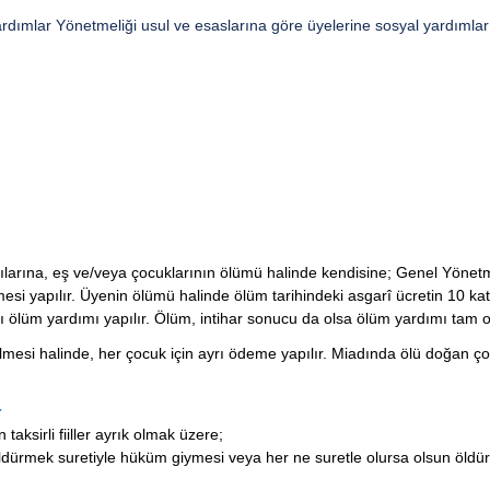
rdımlar Yönetmeliği usul ve esaslarına göre
üyelerine sosyal yardımlar
ılarına, eş ve/veya çocuklarının ölümü halinde kendisine; Genel Yönetm
i yapılır. Üyenin ölümü halinde ölüm tarihindeki asgarî ücretin 10 ka
tı ölüm yardımı yapılır. Ölüm, intihar sonucu da olsa ölüm yardımı tam o
esi halinde, her çocuk için ayrı ödeme yapılır. Miadında ölü doğan çocu
r
ksirli fiiller ayrık olmak üzere;
ldürmek suretiyle hüküm giymesi veya her ne suretle olursa olsun öldü