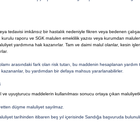
eya tedavisi imkânsız bir hastalık nedeniyle fikren veya bedenen çal
ık kurulu raporu ve SGK malulen emeklilik yazısı veya kurumdan malulen 
uliyet yardımına hak kazanırlar. Tam ve daimi malul olanlar, kesin işleml
rlar.
 toplamı arasındaki fark olan risk tutarı, bu maddenin hesaplanan yardı
k kazananlar, bu yardımdan bir defaya mahsus yararlanabilirler.
i
ol ve uyuşturucu maddelerin kullanılması sonucu ortaya çıkan maluliyetl
retten düşme maluliyet sayılmaz.
luliyet tarihinden itibaren beş yıl içerisinde Sandığa başvuruda bulunul