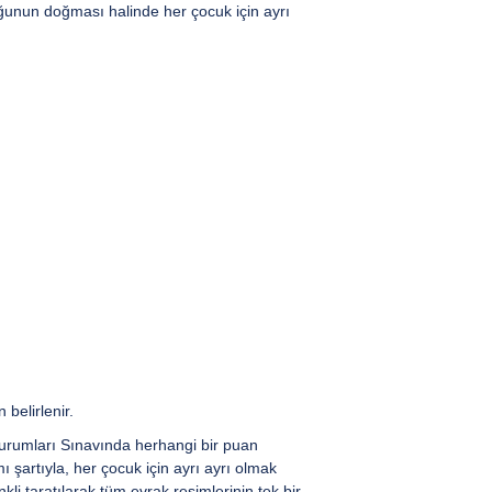
uğunun doğması halinde her çocuk için ayrı
 belirlenir.
urumları Sınavında herhangi bir puan
 şartıyla, her çocuk için ayrı ayrı olmak
nkli taratılarak tüm evrak resimlerinin tek bir