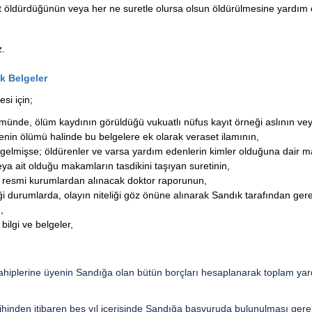
at öldürdüğünün veya her ne suretle olursa olsun öldürülmesine yardım 
z.
k Belgeler
si için;
ümünde, ölüm kaydının görüldüğü vukuatlı nüfus kayıt örneği aslının ve
yenin ölümü halinde bu belgelere ek olarak veraset ilamının,
lmişse; öldürenler ve varsa yardım edenlerin kimler olduğuna dair maha
eya ait olduğu makamların tasdikini taşıyan suretinin,
li resmi kurumlardan alınacak doktor raporunun,
iği durumlarda, olayın niteliği göz önüne alınarak Sandık tarafından gere
,
bilgi ve belgeler,
sahiplerine üyenin Sandığa olan bütün borçları hesaplanarak toplam y
hinden itibaren beş yıl içerisinde Sandığa başvuruda bulunulması gerekl