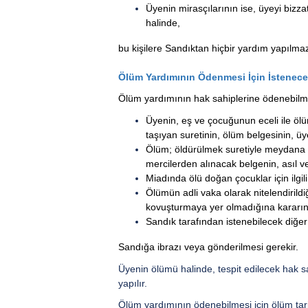
Üyenin mirasçılarının ise, üyeyi bizz
halinde,
bu kişilere Sandıktan hiçbir yardım yapılma
Ölüm Yardımının Ödenmesi İçin İstenece
Ölüm yardımının hak sahiplerine ödenebilme
Üyenin, eş ve çocuğunun eceli ile öl
taşıyan suretinin, ölüm belgesinin, ü
Ölüm; öldürülmek suretiyle meydana ge
mercilerden alınacak belgenin, asıl v
Miadında ölü doğan çocuklar için ilgi
Ölümün adli vaka olarak nitelendirild
kovuşturmaya yer olmadığına kararın
Sandık tarafından istenebilecek diğer 
Sandığa ibrazı veya gönderilmesi gerekir.
Üyenin ölümü halinde, tespit edilecek hak 
yapılır.
Ölüm yardımının ödenebilmesi için ölüm tari