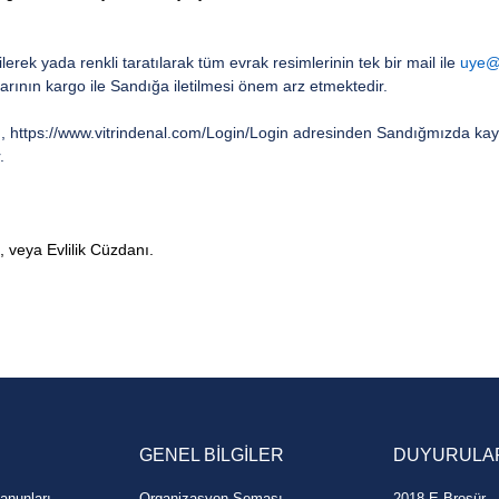
ilerek yada renkli taratılarak tüm evrak resimlerinin tek bir mail ile
uye@
arının kargo ile Sandığa iletilmesi önem arz etmektedir.
n, https://www.vitrindenal.com/Login/Login adresinden Sandığmızda kayıtl
.
, veya Evlilik Cüzdanı.
GENEL BİLGİLER
DUYURULA
anunları
Organizasyon Şeması
2018 E-Broşür