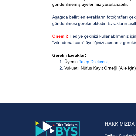
gönderilmemiş üyelerimiz yararlanabilir.
Aşağıda belirtilen evrakların fotoğrafları çek
gönderilmesi gerekmektedir. Evrakların asıll
Önemli:
Hediye çekinizi kullanabilmeniz içi
"vitrindenal.com" üyeliğinizi açmanız gerekir
Gerekli Evraklar:
Üyenin
Talep Dilekçesi
,
Vukuatlı Nüfus Kayıt Örneği (Aile için)
HAKKIMIZDA
Tarihçe-Kuruluş K