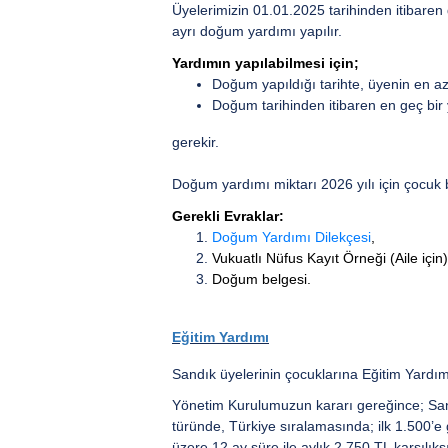
Üyelerimizin 01.01.2025 tarihinden itibaren
ayrı doğum yardımı yapılır.
Yardımın yapılabilmesi için;
Doğum yapıldığı tarihte, üyenin en az 
Doğum tarihinden itibaren en geç bir 
gerekir.
Doğum yardımı miktarı 2026 yılı için çocuk 
Gerekli Evraklar:
Doğum Yardımı Dilekçesi
,
Vukuatlı Nüfus Kayıt Örneği (Aile için)
Doğum belgesi.
Eğitim Yardımı
Sandık üyelerinin çocuklarına Eğitim Yardımı y
Yönetim Kurulumuzun kararı gereğince; Sand
türünde, Türkiye sıralamasında; ilk 1.500’e 
üzere 12 ay süre ile aylık 2.750 TL karşılıksı